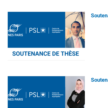
Souten
Souten