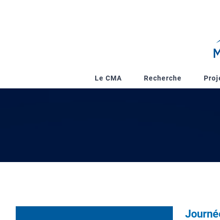
Passer
au
contenu
Le CMA
Recherche
Proj
Journée