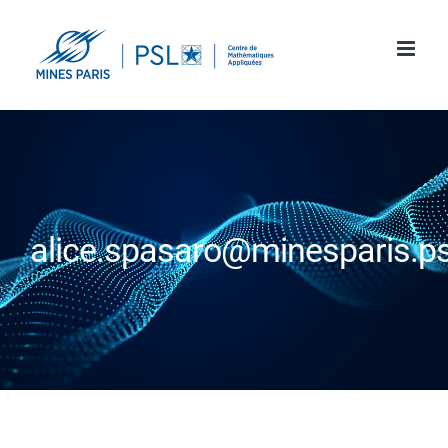
Passer
au
contenu
alice.spasaro@minesparis.ps