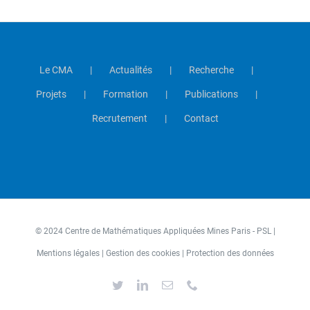
Le CMA
Actualités
Recherche
Projets
Formation
Publications
Recrutement
Contact
© 2024 Centre de Mathématiques Appliquées Mines Paris - PSL |
Mentions légales
|
Gestion des cookies
|
Protection des données
Twitter
LinkedIn
Email
Téléphone